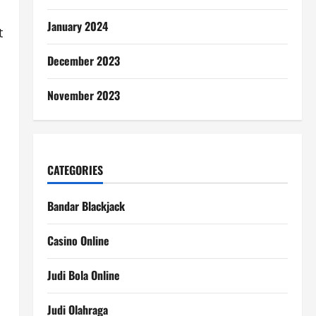
January 2024
t
December 2023
November 2023
CATEGORIES
Bandar Blackjack
Casino Online
Judi Bola Online
Judi Olahraga