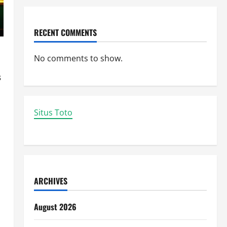
RECENT COMMENTS
No comments to show.
s
Situs Toto
ARCHIVES
August 2026