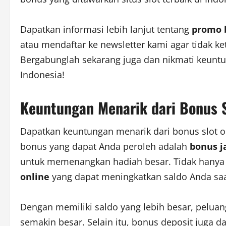
Dapatkan informasi lebih lanjut tentang
promo b
atau mendaftar ke newsletter kami agar tidak k
Bergabunglah sekarang juga dan nikmati keuntu
Indonesia!
Keuntungan Menarik dari Bonus S
Dapatkan keuntungan menarik dari bonus slot on
bonus yang dapat Anda peroleh adalah
bonus j
untuk memenangkan hadiah besar. Tidak hanya
online
yang dapat meningkatkan saldo Anda saa
Dengan memiliki saldo yang lebih besar, pelu
semakin besar. Selain itu, bonus deposit juga 