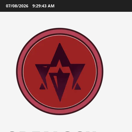
Skip
07/08/2026
9:29:45 AM
to
content