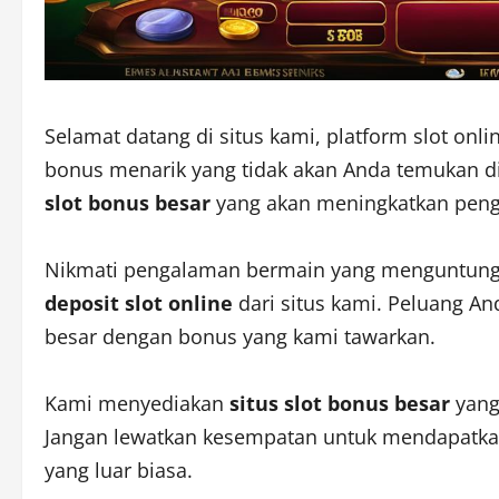
Selamat datang di situs kami, platform slot onl
bonus menarik yang tidak akan Anda temukan di
slot bonus besar
yang akan meningkatkan pen
Nikmati pengalaman bermain yang menguntun
deposit slot online
dari situs kami. Peluang A
besar dengan bonus yang kami tawarkan.
Kami menyediakan
situs slot bonus besar
yang
Jangan lewatkan kesempatan untuk mendapatk
yang luar biasa.