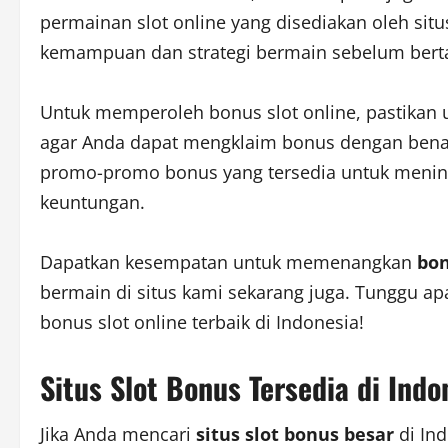
permainan slot online yang disediakan oleh si
kemampuan dan strategi bermain sebelum berta
Untuk memperoleh bonus slot online, pastikan 
agar Anda dapat mengklaim bonus dengan bena
promo-promo bonus yang tersedia untuk meni
keuntungan.
Dapatkan kesempatan untuk memenangkan
bon
bermain di situs kami sekarang juga. Tunggu ap
bonus slot online terbaik di Indonesia!
Situs Slot Bonus Tersedia di Indo
Jika Anda mencari
situs slot bonus besar
di Ind