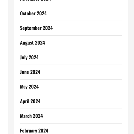
October 2024
September 2024
August 2024
July 2024
June 2024
May 2024
April 2024
March 2024
February 2024