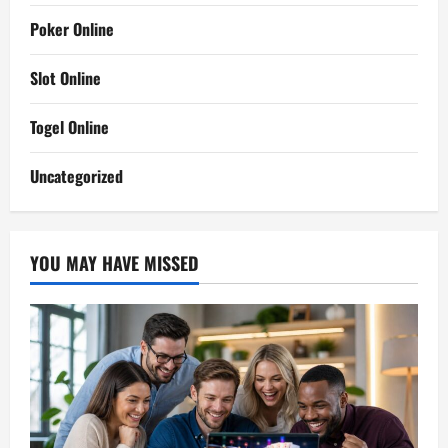
Poker Online
Slot Online
Togel Online
Uncategorized
YOU MAY HAVE MISSED