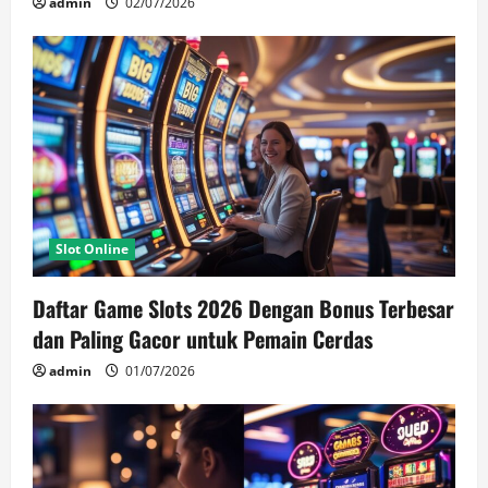
admin
02/07/2026
Slot Online
Daftar Game Slots 2026 Dengan Bonus Terbesar
dan Paling Gacor untuk Pemain Cerdas
admin
01/07/2026