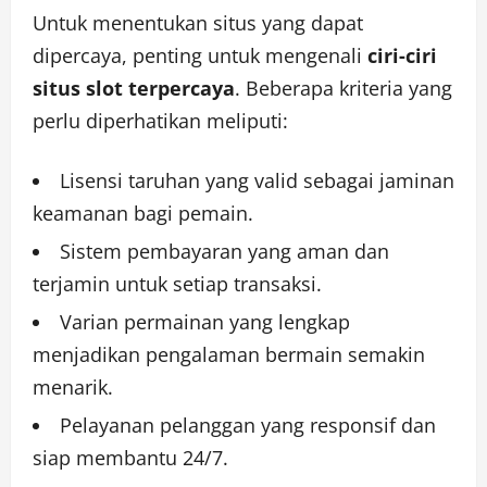
Untuk menentukan situs yang dapat
dipercaya, penting untuk mengenali
ciri-ciri
situs slot terpercaya
. Beberapa kriteria yang
perlu diperhatikan meliputi:
Lisensi taruhan yang valid sebagai jaminan
keamanan bagi pemain.
Sistem pembayaran yang aman dan
terjamin untuk setiap transaksi.
Varian permainan yang lengkap
menjadikan pengalaman bermain semakin
menarik.
Pelayanan pelanggan yang responsif dan
siap membantu 24/7.