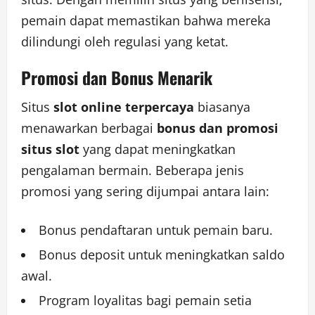
pemain dapat memastikan bahwa mereka
dilindungi oleh regulasi yang ketat.
Promosi dan Bonus Menarik
Situs
slot online terpercaya
biasanya
menawarkan berbagai
bonus dan promosi
situs slot
yang dapat meningkatkan
pengalaman bermain. Beberapa jenis
promosi yang sering dijumpai antara lain:
Bonus pendaftaran untuk pemain baru.
Bonus deposit untuk meningkatkan saldo
awal.
Program loyalitas bagi pemain setia