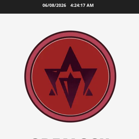
Skip
06/08/2026
4:24:19 AM
to
content