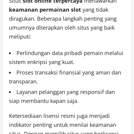
Situs
slot online terpercaya
menawarkan
keamanan permainan slot
yang tidak
diragukan. Beberapa langkah penting yang
umumnya diterapkan oleh situs yang baik
meliputi:
Perlindungan data pribadi pemain melalui
sistem enkripsi yang kuat.
Proses transaksi finansial yang aman dan
transparan.
Layanan pelanggan yang responsif dan
siap membantu kapan saja.
Ketersediaan lisensi resmi juga menjadi
indikator penting untuk menilai keamanan
situs. Dengan memilih situs yang berlisensi,