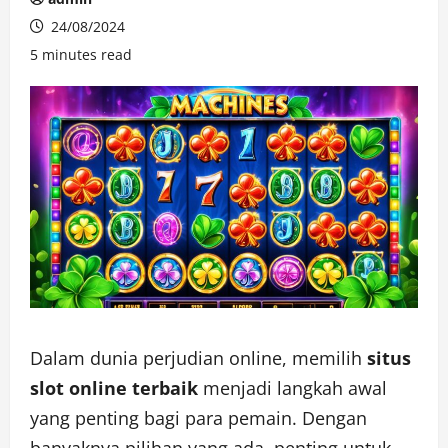
24/08/2024
5 minutes read
Dalam dunia perjudian online, memilih
situs
slot online terbaik
menjadi langkah awal
yang penting bagi para pemain. Dengan
banyaknya pilihan yang ada, penting untuk