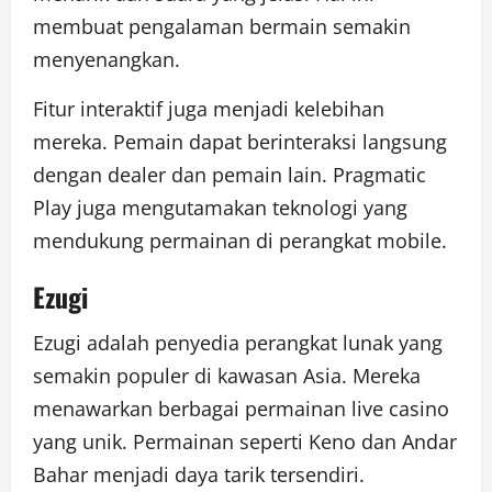
membuat pengalaman bermain semakin
menyenangkan.
Fitur interaktif juga menjadi kelebihan
mereka. Pemain dapat berinteraksi langsung
dengan dealer dan pemain lain. Pragmatic
Play juga mengutamakan teknologi yang
mendukung permainan di perangkat mobile.
Ezugi
Ezugi adalah penyedia perangkat lunak yang
semakin populer di kawasan Asia. Mereka
menawarkan berbagai permainan live casino
yang unik. Permainan seperti Keno dan Andar
Bahar menjadi daya tarik tersendiri.