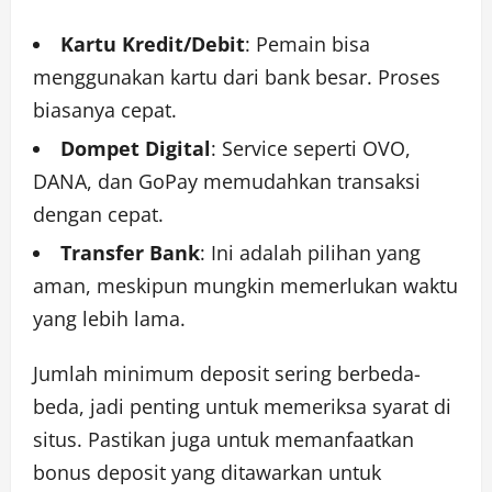
Kartu Kredit/Debit
: Pemain bisa
menggunakan kartu dari bank besar. Proses
biasanya cepat.
Dompet Digital
: Service seperti OVO,
DANA, dan GoPay memudahkan transaksi
dengan cepat.
Transfer Bank
: Ini adalah pilihan yang
aman, meskipun mungkin memerlukan waktu
yang lebih lama.
Jumlah minimum deposit sering berbeda-
beda, jadi penting untuk memeriksa syarat di
situs. Pastikan juga untuk memanfaatkan
bonus deposit yang ditawarkan untuk