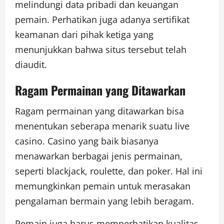
melindungi data pribadi dan keuangan
pemain. Perhatikan juga adanya sertifikat
keamanan dari pihak ketiga yang
menunjukkan bahwa situs tersebut telah
diaudit.
Ragam Permainan yang Ditawarkan
Ragam permainan yang ditawarkan bisa
menentukan seberapa menarik suatu live
casino. Casino yang baik biasanya
menawarkan berbagai jenis permainan,
seperti blackjack, roulette, dan poker. Hal ini
memungkinkan pemain untuk merasakan
pengalaman bermain yang lebih beragam.
Pemain juga harus memperhatikan kualitas