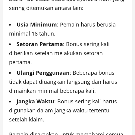
sering ditemukan antara lain:
Usia Minimum
: Pemain harus berusia
minimal 18 tahun.
Setoran Pertama
: Bonus sering kali
diberikan setelah melakukan setoran
pertama.
Ulangi Penggunaan
: Beberapa bonus
tidak dapat diuangkan langsung dan harus
dimainkan minimal beberapa kali.
Jangka Waktu
: Bonus sering kali harus
digunakan dalam jangka waktu tertentu
setelah klaim.
Pemain disarankan untuk memahami semua