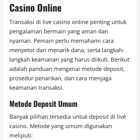
Casino Online
Transaksi di live casino online penting untuk
pengalaman bermain yang aman dan
nyaman. Pemain perlu memahami cara
menyetor dan menarik dana, serta langkah-
langkah keamanan yang harus diikuti. Berikut
adalah panduan mengenai metode deposit,
prosedur penarikan, dan cara menjaga
keamanan transaksi.
Metode Deposit Umum
Banyak pilihan tersedia untuk deposit di live
casino. Metode yang umum digunakan
meliputi: