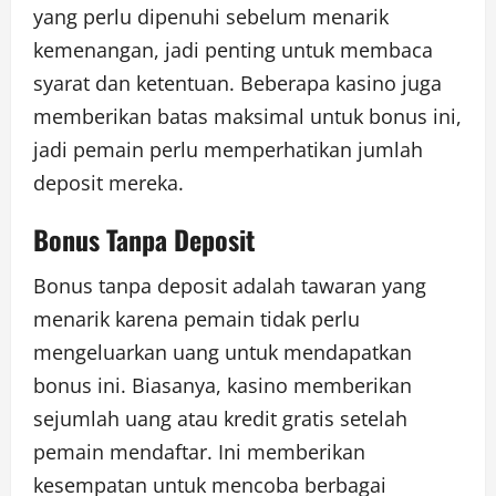
yang perlu dipenuhi sebelum menarik
kemenangan, jadi penting untuk membaca
syarat dan ketentuan. Beberapa kasino juga
memberikan batas maksimal untuk bonus ini,
jadi pemain perlu memperhatikan jumlah
deposit mereka.
Bonus Tanpa Deposit
Bonus tanpa deposit adalah tawaran yang
menarik karena pemain tidak perlu
mengeluarkan uang untuk mendapatkan
bonus ini. Biasanya, kasino memberikan
sejumlah uang atau kredit gratis setelah
pemain mendaftar. Ini memberikan
kesempatan untuk mencoba berbagai