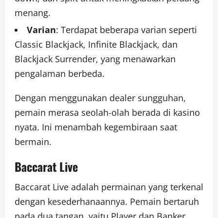
menang.
Varian
: Terdapat beberapa varian seperti
Classic Blackjack, Infinite Blackjack, dan
Blackjack Surrender, yang menawarkan
pengalaman berbeda.
Dengan menggunakan dealer sungguhan,
pemain merasa seolah-olah berada di kasino
nyata. Ini menambah kegembiraan saat
bermain.
Baccarat Live
Baccarat Live adalah permainan yang terkenal
dengan kesederhanaannya. Pemain bertaruh
pada dua tangan, yaitu Player dan Banker.