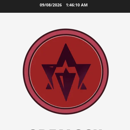
Skip
09/08/2026
1:46:11 AM
to
content