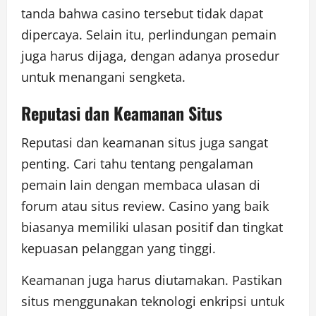
tanda bahwa casino tersebut tidak dapat
dipercaya. Selain itu, perlindungan pemain
juga harus dijaga, dengan adanya prosedur
untuk menangani sengketa.
Reputasi dan Keamanan Situs
Reputasi dan keamanan situs juga sangat
penting. Cari tahu tentang pengalaman
pemain lain dengan membaca ulasan di
forum atau situs review. Casino yang baik
biasanya memiliki ulasan positif dan tingkat
kepuasan pelanggan yang tinggi.
Keamanan juga harus diutamakan. Pastikan
situs menggunakan teknologi enkripsi untuk