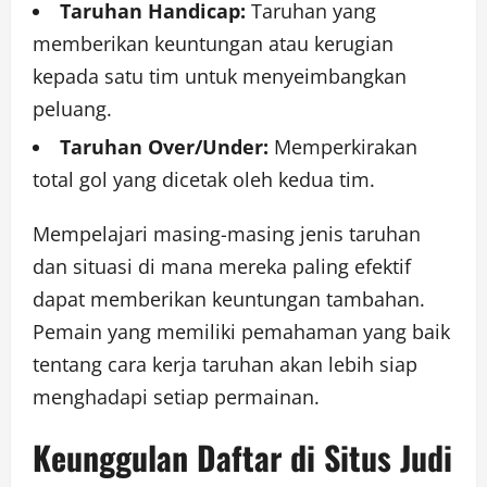
Taruhan Handicap:
Taruhan yang
memberikan keuntungan atau kerugian
kepada satu tim untuk menyeimbangkan
peluang.
Taruhan Over/Under:
Memperkirakan
total gol yang dicetak oleh kedua tim.
Mempelajari masing-masing jenis taruhan
dan situasi di mana mereka paling efektif
dapat memberikan keuntungan tambahan.
Pemain yang memiliki pemahaman yang baik
tentang cara kerja taruhan akan lebih siap
menghadapi setiap permainan.
Keunggulan Daftar di Situs Judi