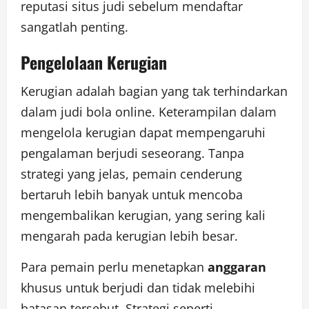
reputasi situs judi sebelum mendaftar
sangatlah penting.
Pengelolaan Kerugian
Kerugian adalah bagian yang tak terhindarkan
dalam judi bola online. Keterampilan dalam
mengelola kerugian dapat mempengaruhi
pengalaman berjudi seseorang. Tanpa
strategi yang jelas, pemain cenderung
bertaruh lebih banyak untuk mencoba
mengembalikan kerugian, yang sering kali
mengarah pada kerugian lebih besar.
Para pemain perlu menetapkan
anggaran
khusus untuk berjudi dan tidak melebihi
batasan tersebut. Strategi seperti