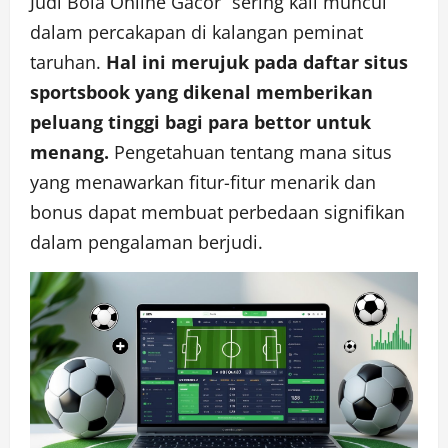
Judi Bola Online Gacor” sering kali muncul
dalam percakapan di kalangan peminat
taruhan.
Hal ini merujuk pada daftar situs
sportsbook yang dikenal memberikan
peluang tinggi bagi para bettor untuk
menang.
Pengetahuan tentang mana situs
yang menawarkan fitur-fitur menarik dan
bonus dapat membuat perbedaan signifikan
dalam pengalaman berjudi.