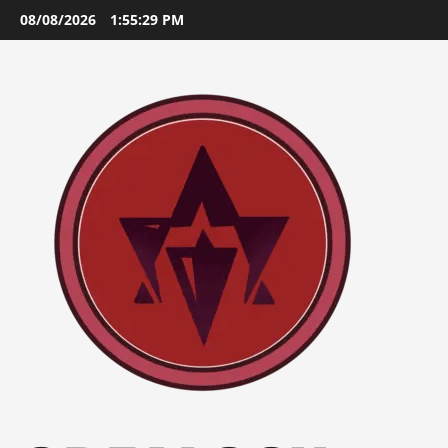
Skip
08/08/2026
1:55:30 PM
to
content