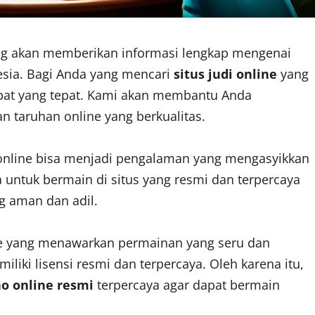
ang akan memberikan informasi lengkap mengenai
esia. Bagi Anda yang mencari
situs judi online
yang
mpat yang tepat. Kami akan membantu Anda
 taruhan online yang berkualitas.
nline bisa menjadi pengalaman yang mengasyikkan
untuk bermain di situs yang resmi dan terpercaya
 aman dan adil.
line yang menawarkan permainan yang seru dan
liki lisensi resmi dan terpercaya. Oleh karena itu,
no online resmi
terpercaya agar dapat bermain