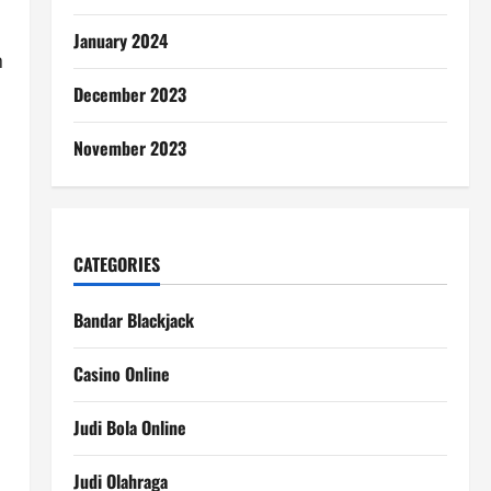
January 2024
n
December 2023
November 2023
n
CATEGORIES
Bandar Blackjack
Casino Online
Judi Bola Online
Judi Olahraga