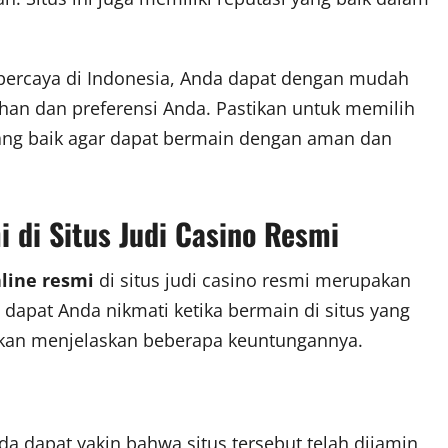
percaya di Indonesia, Anda dapat dengan mudah
n dan preferensi Anda. Pastikan untuk memilih
 yang baik agar dapat bermain dengan aman dan
 di Situs Judi Casino Resmi
line resmi
di situs judi casino resmi merupakan
 dapat Anda nikmati ketika bermain di situs yang
 akan menjelaskan beberapa keuntungannya.
nda dapat yakin bahwa situs tersebut telah dijamin