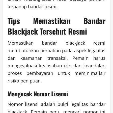
terhadap bandar resmi.
Tips Memastikan Bandar
Blackjack Tersebut Resmi
Memastikan bandar blackjack resmi
membutuhkan perhatian pada aspek legalitas
dan keamanan transaksi. Pemain harus
mengevaluasi keabsahan izin dan keandalan
proses pembayaran untuk meminimalisir
risiko penipuan.
Mengecek Nomor Lisensi
Nomor lisensi adalah bukti legalitas bandar
blackjack. Pemain perlu mencari nomor ini