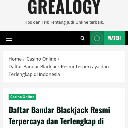
GREALOGY
Tips dan Trik Tentang Judi Online terbaik.
WATCH
Primary
Menu
Home
Casino Online
Daftar Bandar Blackjack Resmi Terpercaya dan
Terlengkap di Indonesia
Casino Online
Daftar Bandar Blackjack Resmi
Terpercaya dan Terlengkap di