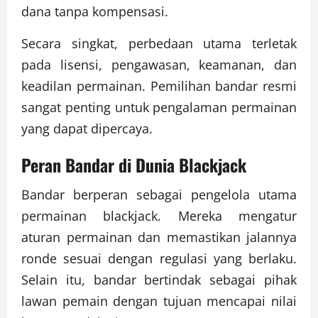
dana tanpa kompensasi.
Secara singkat, perbedaan utama terletak
pada lisensi, pengawasan, keamanan, dan
keadilan permainan. Pemilihan bandar resmi
sangat penting untuk pengalaman permainan
yang dapat dipercaya.
Peran Bandar di Dunia Blackjack
Bandar berperan sebagai pengelola utama
permainan blackjack. Mereka mengatur
aturan permainan dan memastikan jalannya
ronde sesuai dengan regulasi yang berlaku.
Selain itu, bandar bertindak sebagai pihak
lawan pemain dengan tujuan mencapai nilai