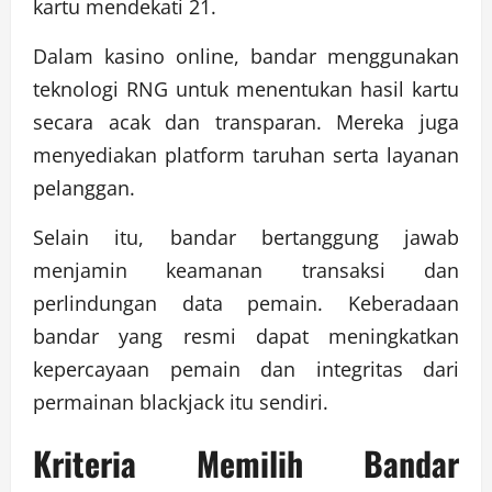
kartu mendekati 21.
Dalam kasino online, bandar menggunakan
teknologi RNG untuk menentukan hasil kartu
secara acak dan transparan. Mereka juga
menyediakan platform taruhan serta layanan
pelanggan.
Selain itu, bandar bertanggung jawab
menjamin keamanan transaksi dan
perlindungan data pemain. Keberadaan
bandar yang resmi dapat meningkatkan
kepercayaan pemain dan integritas dari
permainan blackjack itu sendiri.
Kriteria Memilih Bandar