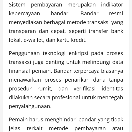
Sistem pembayaran merupakan indikator
kepercayaan bandar. Bandar resmi
menyediakan berbagai metode transaksi yang
transparan dan cepat, seperti transfer bank
lokal, e-wallet, dan kartu kredit.
Penggunaan teknologi enkripsi pada proses
transaksi juga penting untuk melindungi data
finansial pemain. Bandar terpercaya biasanya
menawarkan proses penarikan dana tanpa
prosedur rumit, dan verifikasi identitas
dilakukan secara profesional untuk mencegah
penyalahgunaan.
Pemain harus menghindari bandar yang tidak
jelas terkait metode pembayaran atau