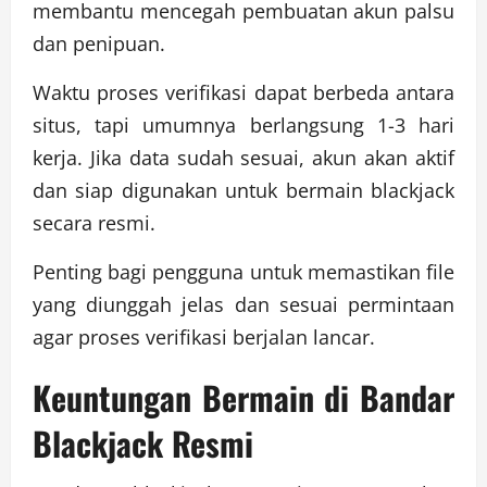
membantu mencegah pembuatan akun palsu
dan penipuan.
Waktu proses verifikasi dapat berbeda antara
situs, tapi umumnya berlangsung 1-3 hari
kerja. Jika data sudah sesuai, akun akan aktif
dan siap digunakan untuk bermain blackjack
secara resmi.
Penting bagi pengguna untuk memastikan file
yang diunggah jelas dan sesuai permintaan
agar proses verifikasi berjalan lancar.
Keuntungan Bermain di Bandar
Blackjack Resmi