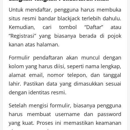
Untuk mendaftar, pengguna harus membuka
situs resmi bandar blackjack terlebih dahulu.
Kemudian, cari tombol “Daftar” atau
“Registrasi” yang biasanya berada di pojok
kanan atas halaman.
Formulir pendaftaran akan muncul dengan
kolom yang harus diisi, seperti nama lengkap,
alamat email, nomor telepon, dan tanggal
lahir. Pastikan data yang dimasukkan sesuai
dengan identitas resmi.
Setelah mengisi formulir, biasanya pengguna
harus membuat username dan password
yang kuat. Proses ini memastikan keamanan