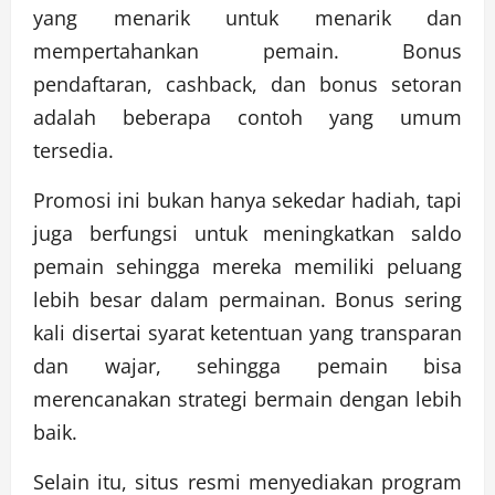
yang menarik untuk menarik dan
mempertahankan pemain. Bonus
pendaftaran, cashback, dan bonus setoran
adalah beberapa contoh yang umum
tersedia.
Promosi ini bukan hanya sekedar hadiah, tapi
juga berfungsi untuk meningkatkan saldo
pemain sehingga mereka memiliki peluang
lebih besar dalam permainan. Bonus sering
kali disertai syarat ketentuan yang transparan
dan wajar, sehingga pemain bisa
merencanakan strategi bermain dengan lebih
baik.
Selain itu, situs resmi menyediakan program