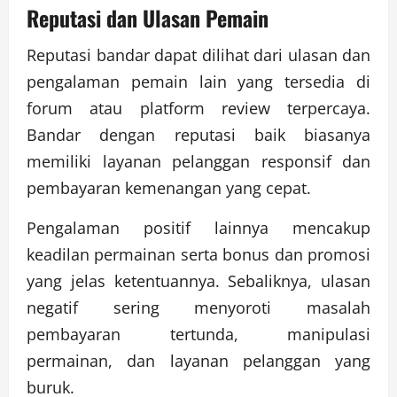
Reputasi dan Ulasan Pemain
Reputasi bandar dapat dilihat dari ulasan dan
pengalaman pemain lain yang tersedia di
forum atau platform review terpercaya.
Bandar dengan reputasi baik biasanya
memiliki layanan pelanggan responsif dan
pembayaran kemenangan yang cepat.
Pengalaman positif lainnya mencakup
keadilan permainan serta bonus dan promosi
yang jelas ketentuannya. Sebaliknya, ulasan
negatif sering menyoroti masalah
pembayaran tertunda, manipulasi
permainan, dan layanan pelanggan yang
buruk.