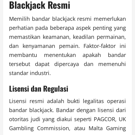
Blackjack Resmi
Memilih bandar blackjack resmi memerlukan
perhatian pada beberapa aspek penting yang
memastikan keamanan, keadilan permainan,
dan kenyamanan pemain. Faktor-faktor ini
membantu menentukan apakah bandar
tersebut dapat dipercaya dan memenuhi
standar industri.
Lisensi dan Regulasi
Lisensi resmi adalah bukti legalitas operasi
bandar blackjack. Bandar dengan lisensi dari
otoritas judi yang diakui seperti PAGCOR, UK
Gambling Commission, atau Malta Gaming