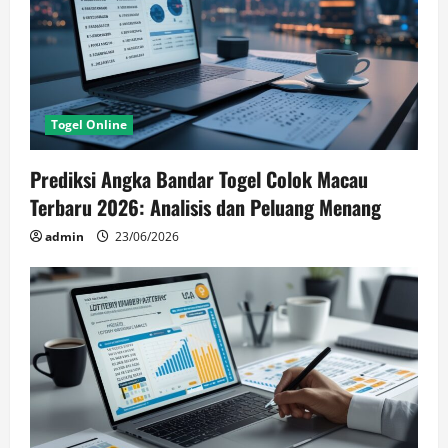
g
a
t
i
Togel Online
o
Prediksi Angka Bandar Togel Colok Macau
Terbaru 2026: Analisis dan Peluang Menang
n
admin
23/06/2026