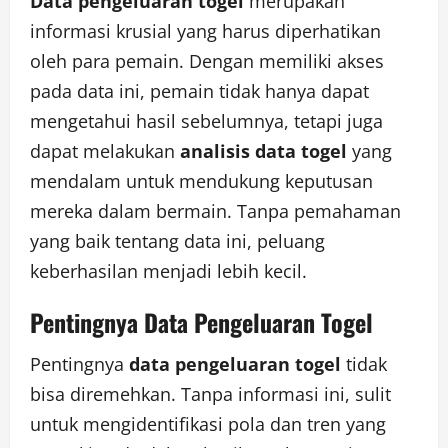
Data pengeluaran togel
merupakan
informasi krusial yang harus diperhatikan
oleh para pemain. Dengan memiliki akses
pada data ini, pemain tidak hanya dapat
mengetahui hasil sebelumnya, tetapi juga
dapat melakukan
analisis data togel
yang
mendalam untuk mendukung keputusan
mereka dalam bermain. Tanpa pemahaman
yang baik tentang data ini, peluang
keberhasilan menjadi lebih kecil.
Pentingnya Data Pengeluaran Togel
Pentingnya
data pengeluaran togel
tidak
bisa diremehkan. Tanpa informasi ini, sulit
untuk mengidentifikasi pola dan tren yang