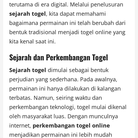
terutama di era digital. Melalui penelusuran
sejarah togel
, kita dapat memahami
bagaimana permainan ini telah berubah dari
bentuk tradisional menjadi togel online yang
kita kenal saat ini.
Sejarah dan Perkembangan Togel
Sejarah togel
dimulai sebagai bentuk
perjudian yang sederhana. Pada awalnya,
permainan ini hanya dilakukan di kalangan
terbatas. Namun, seiring waktu dan
perkembangan teknologi, togel mulai dikenal
oleh masyarakat luas. Dengan munculnya
internet,
perkembangan togel online
menjadikan permainan ini lebih mudah