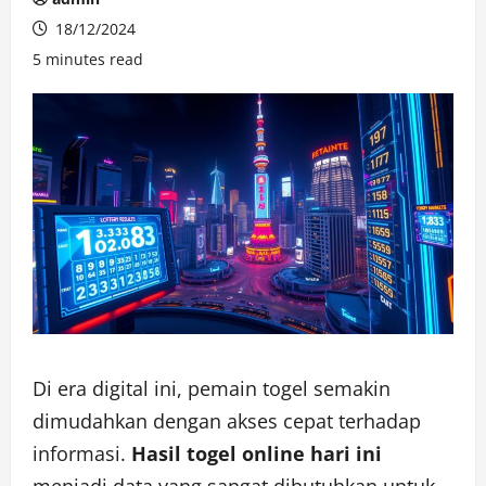
18/12/2024
5 minutes read
Di era digital ini, pemain togel semakin
dimudahkan dengan akses cepat terhadap
informasi.
Hasil togel online hari ini
menjadi data yang sangat dibutuhkan untuk