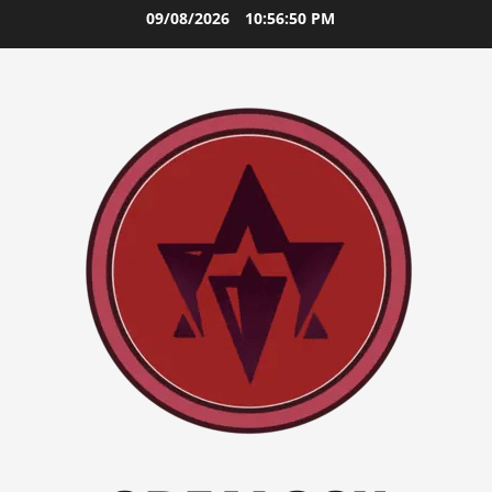
Skip
09/08/2026
10:56:51 PM
to
content