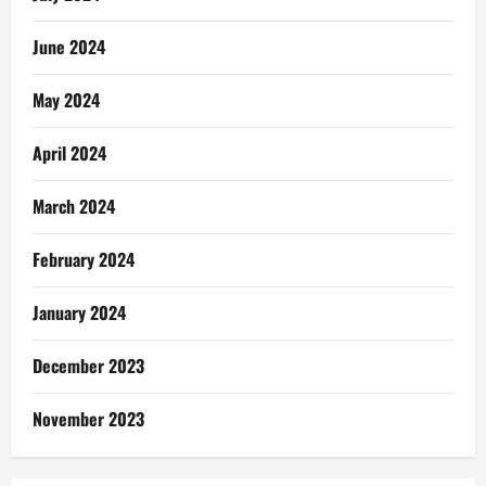
June 2024
May 2024
April 2024
March 2024
February 2024
January 2024
December 2023
November 2023