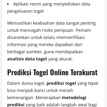
Aplikasi resmi yang menyediakan data
pengeluaran togel
Memastikan keabsahan data sangat penting
untuk mencegah risiko penipuan. Pemain
disarankan untuk selalu memverifikasi
informasi yang mereka dapatkan dari
berbagai sumber, guna mendapatkan
analisis data togel
yang akurat.
Prediksi Togel Online Terakurat
Dalam dunia togel,
prediksi togel
yang tepat
bisa menjadi kunci untuk meraih
kemenangan. Menerapkan
metodologi
prediksi
yang baik adalah langkah awal bagi