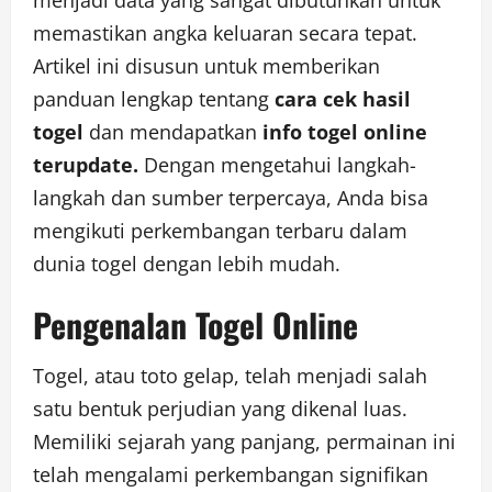
memastikan angka keluaran secara tepat.
Artikel ini disusun untuk memberikan
panduan lengkap tentang
cara cek hasil
togel
dan mendapatkan
info togel online
terupdate.
Dengan mengetahui langkah-
langkah dan sumber terpercaya, Anda bisa
mengikuti perkembangan terbaru dalam
dunia togel dengan lebih mudah.
Pengenalan Togel Online
Togel, atau toto gelap, telah menjadi salah
satu bentuk perjudian yang dikenal luas.
Memiliki sejarah yang panjang, permainan ini
telah mengalami perkembangan signifikan