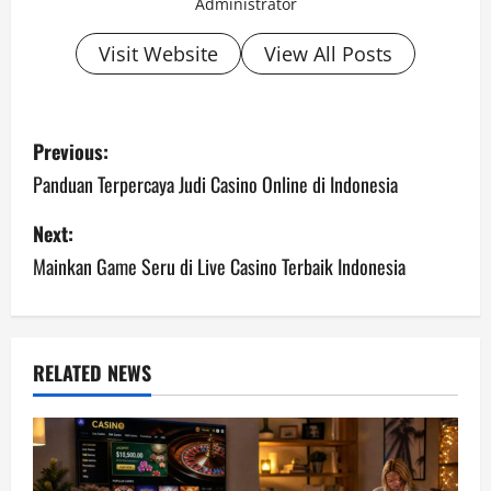
Administrator
Visit Website
View All Posts
P
Previous:
o
Panduan Terpercaya Judi Casino Online di Indonesia
s
Next:
Mainkan Game Seru di Live Casino Terbaik Indonesia
t
n
a
RELATED NEWS
v
i