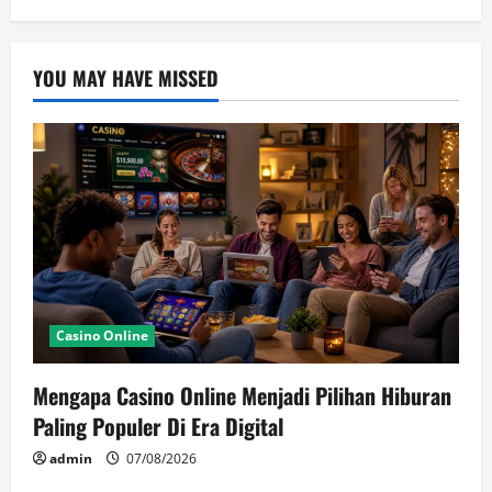
YOU MAY HAVE MISSED
Casino Online
Mengapa Casino Online Menjadi Pilihan Hiburan
Paling Populer Di Era Digital
admin
07/08/2026