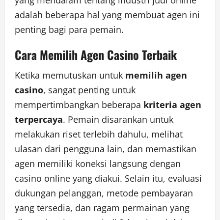
adalah beberapa hal yang membuat agen ini
penting bagi para pemain.
Cara Memilih Agen Casino Terbaik
Ketika memutuskan untuk
memilih agen
casino
, sangat penting untuk
mempertimbangkan beberapa
kriteria agen
terpercaya
. Pemain disarankan untuk
melakukan riset terlebih dahulu, melihat
ulasan dari pengguna lain, dan memastikan
agen memiliki koneksi langsung dengan
casino online yang diakui. Selain itu, evaluasi
dukungan pelanggan, metode pembayaran
yang tersedia, dan ragam permainan yang