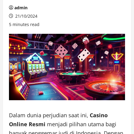
admin
21/10/2024
5 minutes read
Dalam dunia perjudian saat ini,
Casino
Online Resmi
menjadi pilihan utama bagi
banyak penggemar judi di Indonesia. Dengan