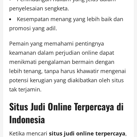
penyelesaian sengketa.
Kesempatan menang yang lebih baik dan
promosi yang adil.
Pemain yang memahami pentingnya
keamanan dalam perjudian online dapat
menikmati pengalaman bermain dengan
lebih tenang, tanpa harus khawatir mengenai
potensi kerugian yang diakibatkan oleh situs
tak terjamin.
Situs Judi Online Terpercaya di
Indonesia
Ketika mencari
situs judi online terpercaya
,