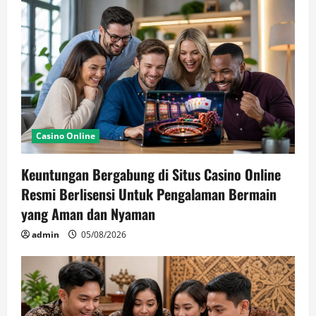
Casino Online
Keuntungan Bergabung di Situs Casino Online
Resmi Berlisensi Untuk Pengalaman Bermain
yang Aman dan Nyaman
admin
05/08/2026