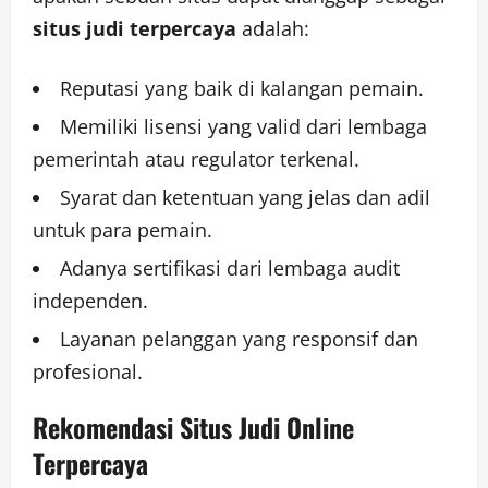
situs judi terpercaya
adalah:
Reputasi yang baik di kalangan pemain.
Memiliki lisensi yang valid dari lembaga
pemerintah atau regulator terkenal.
Syarat dan ketentuan yang jelas dan adil
untuk para pemain.
Adanya sertifikasi dari lembaga audit
independen.
Layanan pelanggan yang responsif dan
profesional.
Rekomendasi Situs Judi Online
Terpercaya