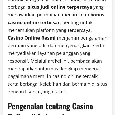
berbagai
situs judi online terpercaya
yang
menawarkan permainan menarik dan
bonus
casino online terbesar
, penting untuk
menemukan platform yang terpercaya.
Casino Online Resmi
menjamin pengalaman
bermain yang adil dan menyenangkan, serta
menyediakan layanan pelanggan yang
responsif. Melalui artikel ini, pembaca akan
mendapatkan informasi lengkap mengenai
bagaimana memilih casino online terbaik,
serta berbagai kelebihan dari bermain di situs
dengan lisensi yang diakui.
Pengenalan tentang Casino