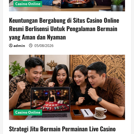
Casino Online
Keuntungan Bergabung di Situs Casino Online
Resmi Berlisensi Untuk Pengalaman Bermain
yang Aman dan Nyaman
admin
05/08/2026
Casino Online
Strategi Jitu Bermain Permainan Live Casino