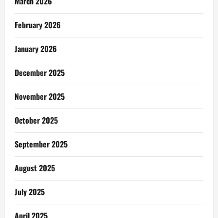
March 2026
February 2026
January 2026
December 2025
November 2025
October 2025
September 2025
August 2025
July 2025
April 2025