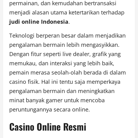
permainan, dan kemudahan bertransaksi
menjadi alasan utama ketertarikan terhadap
judi online Indonesia
.
Teknologi berperan besar dalam menjadikan
pengalaman bermain lebih mengasyikkan.
Dengan fitur seperti live dealer, grafik yang
memukau, dan interaksi yang lebih baik,
pemain merasa seolah-olah berada di dalam
casino fisik. Hal ini tentu saja memperkaya
pengalaman bermain dan meningkatkan
minat banyak gamer untuk mencoba
peruntungannya secara online.
Casino Online Resmi