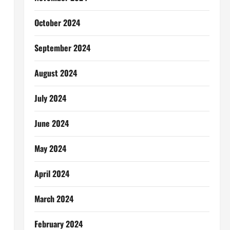
October 2024
September 2024
August 2024
i
July 2024
June 2024
May 2024
April 2024
March 2024
February 2024