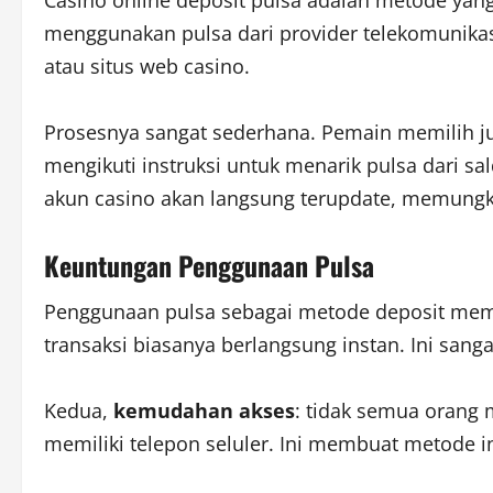
Casino online deposit pulsa adalah metode ya
menggunakan pulsa dari provider telekomunikasi.
atau situs web casino.
Prosesnya sangat sederhana. Pemain memilih j
mengikuti instruksi untuk menarik pulsa dari sal
akun casino akan langsung terupdate, memungk
Keuntungan Penggunaan Pulsa
Penggunaan pulsa sebagai metode deposit memi
transaksi biasanya berlangsung instan. Ini sang
Kedua,
kemudahan akses
: tidak semua orang 
memiliki telepon seluler. Ini membuat metode in