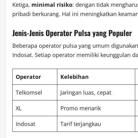
Ketiga,
minimal risiko
: dengan tidak mengharu
pribadi berkurang. Hal ini meningkatkan keaman
Jenis-Jenis Operator Pulsa yang Populer
Beberapa operator pulsa yang umum digunakan 
Indosat. Setiap operator memiliki keunggulan da
Operator
Kelebihan
Telkomsel
Jaringan luas, cepat
XL
Promo menarik
Indosat
Tarif terjangkau