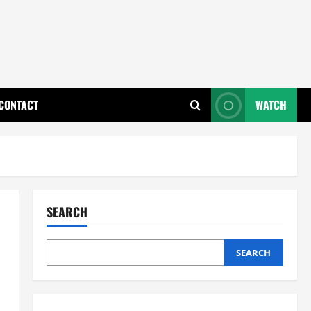
CONTACT
WATCH
SEARCH
SEARCH