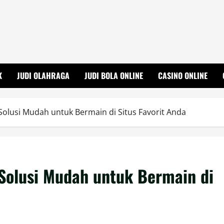
K
JUDI OLAHRAGA
JUDI BOLA ONLINE
CASINO ONLINE
 Solusi Mudah untuk Bermain di Situs Favorit Anda
 Solusi Mudah untuk Bermain di