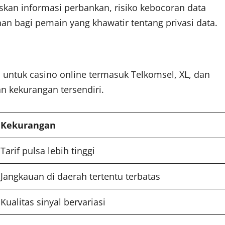
skan informasi perbankan, risiko kebocoran data
an bagi pemain yang khawatir tentang privasi data.
untuk casino online termasuk Telkomsel, XL, dan
n kekurangan tersendiri.
Kekurangan
Tarif pulsa lebih tinggi
Jangkauan di daerah tertentu terbatas
Kualitas sinyal bervariasi