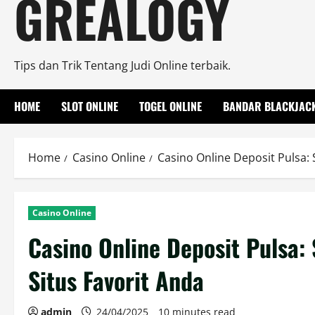
GREALOGY
Tips dan Trik Tentang Judi Online terbaik.
HOME
SLOT ONLINE
TOGEL ONLINE
BANDAR BLACKJAC
Home
Casino Online
Casino Online Deposit Pulsa:
Casino Online
Casino Online Deposit Pulsa:
Situs Favorit Anda
admin
24/04/2025
10 minutes read