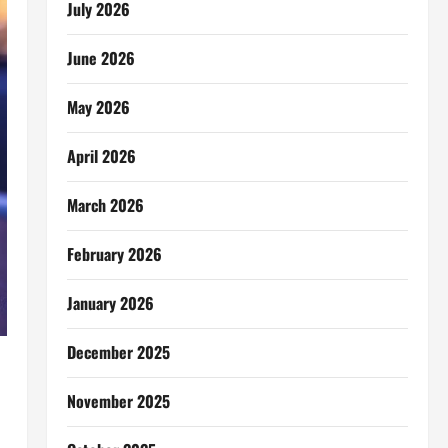
July 2026
June 2026
May 2026
April 2026
March 2026
February 2026
January 2026
December 2025
November 2025