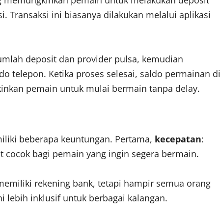
ng memungkinkan pemain untuk melakukan deposit
 Transaksi ini biasanya dilakukan melalui aplikasi
umlah deposit dan provider pulsa, kemudian
do telepon. Ketika proses selesai, saldo permainan d
inkan pemain untuk mulai bermain tanpa delay.
liki beberapa keuntungan. Pertama,
kecepatan
:
at cocok bagi pemain yang ingin segera bermain.
memiliki rekening bank, tetapi hampir semua orang
i lebih inklusif untuk berbagai kalangan.