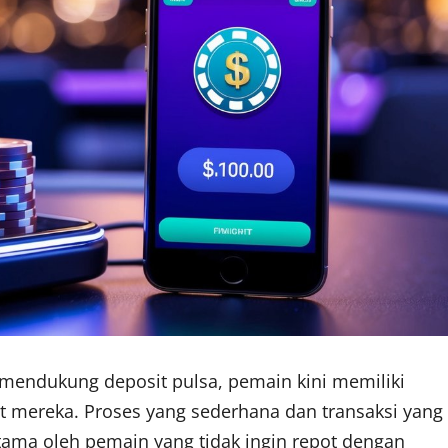
mendukung deposit pulsa, pemain kini memiliki
mereka. Proses yang sederhana dan transaksi yang
utama oleh pemain yang tidak ingin repot dengan