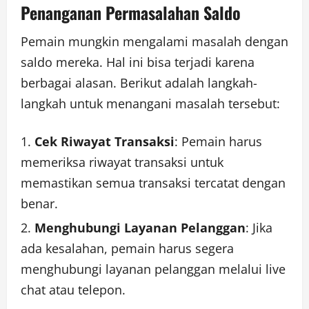
Penanganan Permasalahan Saldo
Pemain mungkin mengalami masalah dengan
saldo mereka. Hal ini bisa terjadi karena
berbagai alasan. Berikut adalah langkah-
langkah untuk menangani masalah tersebut:
Cek Riwayat Transaksi
: Pemain harus
memeriksa riwayat transaksi untuk
memastikan semua transaksi tercatat dengan
benar.
Menghubungi Layanan Pelanggan
: Jika
ada kesalahan, pemain harus segera
menghubungi layanan pelanggan melalui live
chat atau telepon.