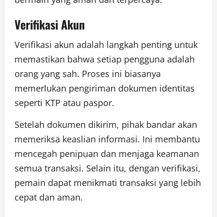
Verifikasi Akun
Verifikasi akun adalah langkah penting untuk
memastikan bahwa setiap pengguna adalah
orang yang sah. Proses ini biasanya
memerlukan pengiriman dokumen identitas
seperti KTP atau paspor.
Setelah dokumen dikirim, pihak bandar akan
memeriksa keaslian informasi. Ini membantu
mencegah penipuan dan menjaga keamanan
semua transaksi. Selain itu, dengan verifikasi,
pemain dapat menikmati transaksi yang lebih
cepat dan aman.