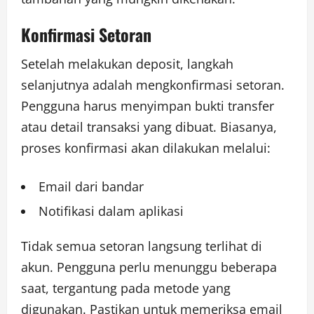
Konfirmasi Setoran
Setelah melakukan deposit, langkah
selanjutnya adalah mengkonfirmasi setoran.
Pengguna harus menyimpan bukti transfer
atau detail transaksi yang dibuat. Biasanya,
proses konfirmasi akan dilakukan melalui:
Email dari bandar
Notifikasi dalam aplikasi
Tidak semua setoran langsung terlihat di
akun. Pengguna perlu menunggu beberapa
saat, tergantung pada metode yang
digunakan. Pastikan untuk memeriksa email