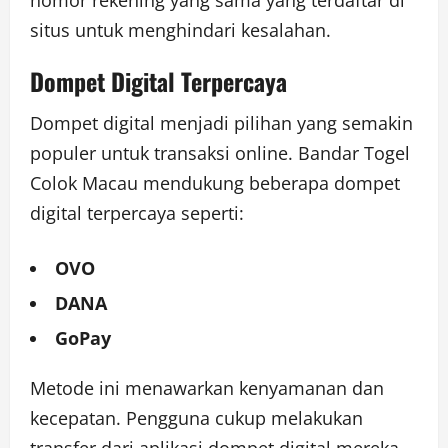
nomor rekening yang sama yang terdaftar di
situs untuk menghindari kesalahan.
Dompet Digital Terpercaya
Dompet digital menjadi pilihan yang semakin
populer untuk transaksi online. Bandar Togel
Colok Macau mendukung beberapa dompet
digital terpercaya seperti:
OVO
DANA
GoPay
Metode ini menawarkan kenyamanan dan
kecepatan. Pengguna cukup melakukan