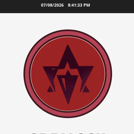
Skip
07/08/2026
8:41:35 PM
to
content