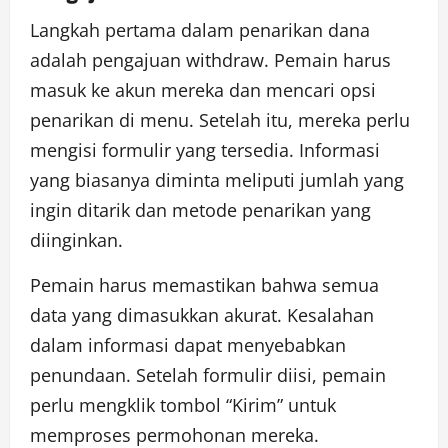
Langkah pertama dalam penarikan dana
adalah pengajuan withdraw. Pemain harus
masuk ke akun mereka dan mencari opsi
penarikan di menu. Setelah itu, mereka perlu
mengisi formulir yang tersedia. Informasi
yang biasanya diminta meliputi jumlah yang
ingin ditarik dan metode penarikan yang
diinginkan.
Pemain harus memastikan bahwa semua
data yang dimasukkan akurat. Kesalahan
dalam informasi dapat menyebabkan
penundaan. Setelah formulir diisi, pemain
perlu mengklik tombol “Kirim” untuk
memproses permohonan mereka.