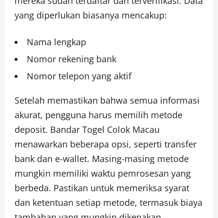
mereka sudah terdaftar dan terverifikasi. Data
yang diperlukan biasanya mencakup:
Nama lengkap
Nomor rekening bank
Nomor telepon yang aktif
Setelah memastikan bahwa semua informasi
akurat, pengguna harus memilih metode
deposit. Bandar Togel Colok Macau
menawarkan beberapa opsi, seperti transfer
bank dan e-wallet. Masing-masing metode
mungkin memiliki waktu pemrosesan yang
berbeda. Pastikan untuk memeriksa syarat
dan ketentuan setiap metode, termasuk biaya
tambahan yang mungkin dikenakan.