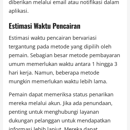
diberikan melalui email atau notifikasi dalam
aplikasi.
Estimasi Waktu Pencairan
Estimasi waktu pencairan bervariasi
tergantung pada metode yang dipilih oleh
pemain. Sebagian besar metode pembayaran
umum memerlukan waktu antara 1 hingga 3
hari kerja. Namun, beberapa metode
mungkin memerlukan waktu lebih lama.
Pemain dapat memeriksa status penarikan
mereka melalui akun. Jika ada penundaan,
penting untuk menghubungi layanan
dukungan pelanggan untuk mendapatkan
informasi lebih lanjut. Mereka dapat