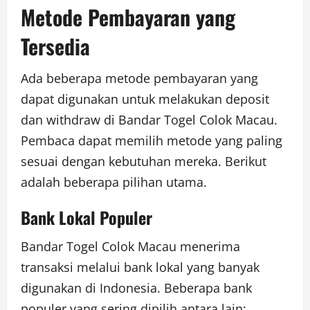
Metode Pembayaran yang
Tersedia
Ada beberapa metode pembayaran yang
dapat digunakan untuk melakukan deposit
dan withdraw di Bandar Togel Colok Macau.
Pembaca dapat memilih metode yang paling
sesuai dengan kebutuhan mereka. Berikut
adalah beberapa pilihan utama.
Bank Lokal Populer
Bandar Togel Colok Macau menerima
transaksi melalui bank lokal yang banyak
digunakan di Indonesia. Beberapa bank
populer yang sering dipilih antara lain: