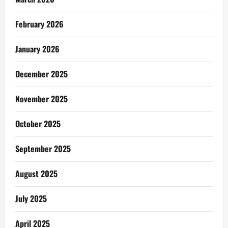
February 2026
January 2026
December 2025
November 2025
October 2025
September 2025
August 2025
July 2025
April 2025