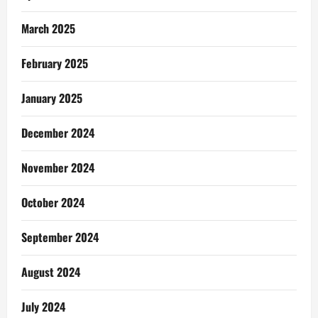
March 2025
February 2025
January 2025
December 2024
November 2024
October 2024
September 2024
August 2024
July 2024