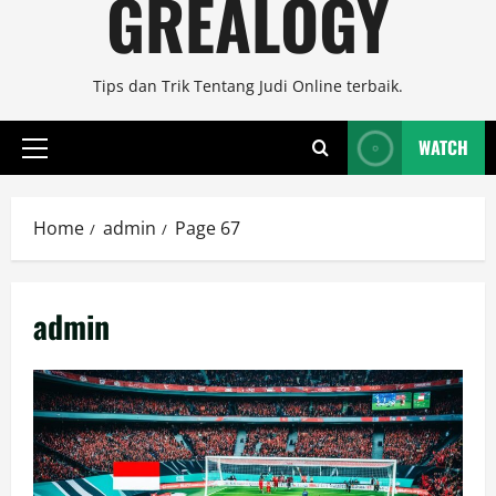
GREALOGY
Tips dan Trik Tentang Judi Online terbaik.
WATCH
Primary
Menu
Home
admin
Page 67
admin