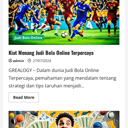
Indonesia
Judi Bola Online
Kiat Menang Judi Bola Online Terpercaya
admin
27/07/2024
GREALOGY – Dalam dunia Judi Bola Online
Terpercaya, pemahaman yang mendalam tentang
strategi dan tips taruhan menjadi...
Read
Read More
more
about
Kiat
Menang
Judi
Bola
Online