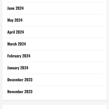
June 2024
May 2024
April 2024
March 2024
February 2024
January 2024
December 2023
November 2023