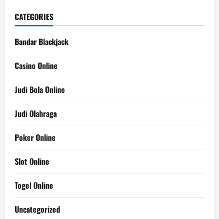
CATEGORIES
Bandar Blackjack
Casino Online
Judi Bola Online
Judi Olahraga
Poker Online
Slot Online
Togel Online
Uncategorized