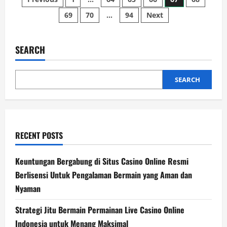
Posts
Betting
Judi
69
70
…
94
Next
pagination
Olahraga
di
Indonesia
SEARCH
SEARCH
RECENT POSTS
Keuntungan Bergabung di Situs Casino Online Resmi
Berlisensi Untuk Pengalaman Bermain yang Aman dan
Nyaman
Strategi Jitu Bermain Permainan Live Casino Online
Indonesia untuk Menang Maksimal