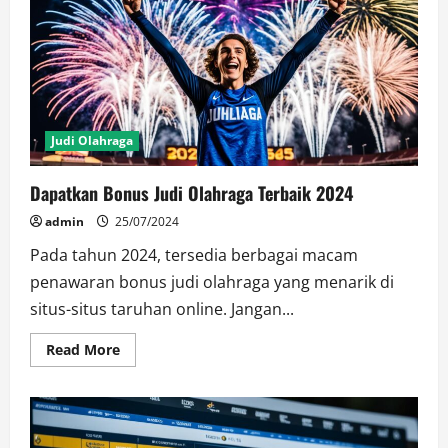
Olahraga
Terpercaya
Judi Olahraga
Dapatkan Bonus Judi Olahraga Terbaik 2024
admin
25/07/2024
Pada tahun 2024, tersedia berbagai macam
penawaran bonus judi olahraga yang menarik di
situs-situs taruhan online. Jangan...
Read
Read More
more
about
Dapatkan
Bonus
Judi
Olahraga
Terbaik